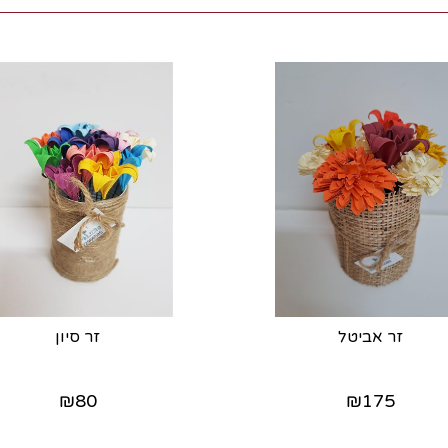
זר אביטל
זר סיון
₪
80
₪
175